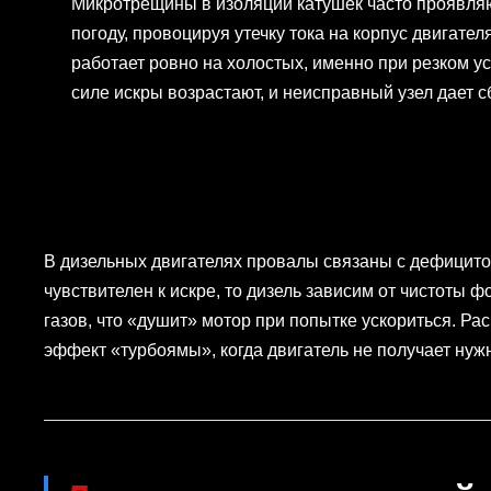
Микротрещины в изоляции катушек часто проявля
погоду, провоцируя утечку тока на корпус двигател
работает ровно на холостых, именно при резком у
силе искры возрастают, и неисправный узел дает с
В дизельных двигателях провалы связаны с дефицито
чувствителен к искре, то дизель зависим от чистоты 
газов, что «душит» мотор при попытке ускориться. Ра
эффект «турбоямы», когда двигатель не получает нужн