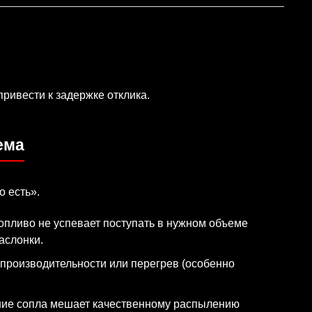
ривести к задержке отклика.
ема
о есть».
аслонки.
ние сопла мешает качественному распылению