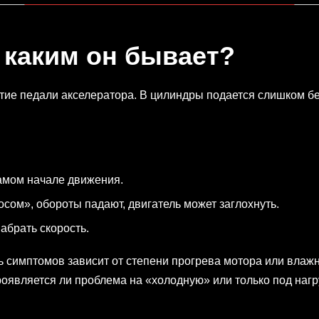
и каким он бывает?
атие педали акселератора. В цилиндры подается слишком б
самом начале движения.
осом», обороты падают, двигатель может заглохнуть.
абрать скорость.
ь симптомов зависит от степени прогрева мотора или влаж
роявляется ли проблема на «холодную» или только под нагр