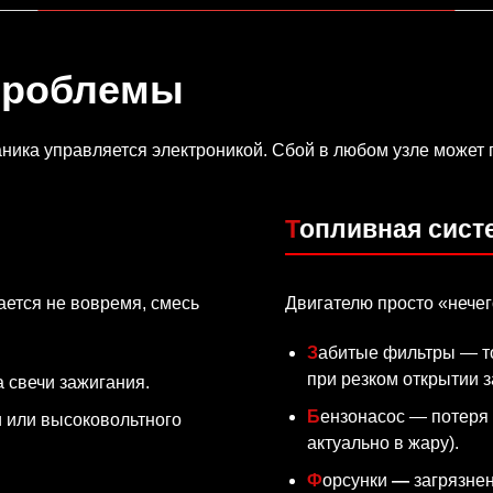
проблемы
ика управляется электроникой. Сбой в любом узле может п
Топливная сист
ается не вовремя, смесь
Двигателю просто «нечег
Забитые фильтры — топливо не успевает поступать в нужном объеме
при резком открытии з
а свечи зажигания.
Бензонасос — потеря производительности или перегрев (особенно
актуально в жару).
Форсунки
—
загрязне